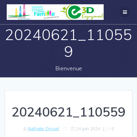
20240621_11055
9
Bienvenue
20240621_110559
Nathalie Drouet
24 juin 2024
|
0