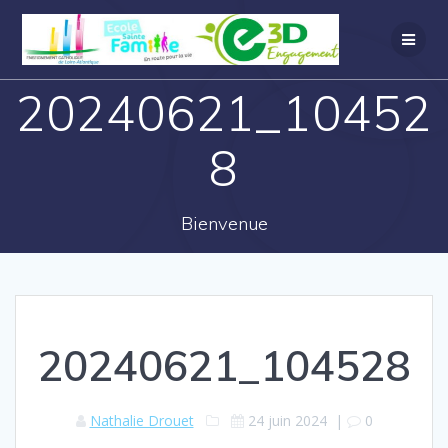
20240621_10452
8
Bienvenue
20240621_104528
Nathalie Drouet
24 juin 2024
|
0