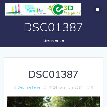
DSC01387
Bienvenue
DSC01387
Delphine Ferre
24 novembre 2024
|
0