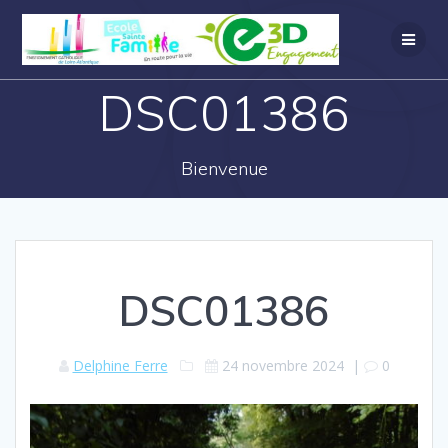
DSC01386
Bienvenue
DSC01386
Delphine Ferre
24 novembre 2024
|
0