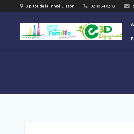
3 place de la Trinité Clisson
02 40 54 02 13
A
B