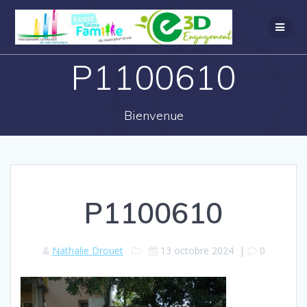
P1100610
Bienvenue
P1100610
Nathalie Drouet
13 octobre 2024
|
0