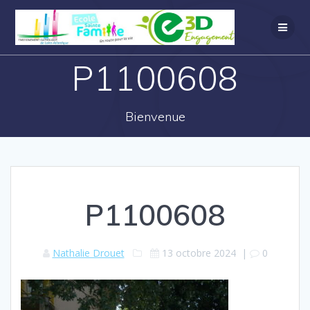
P1100608
Bienvenue
P1100608
Nathalie Drouet
13 octobre 2024
|
0