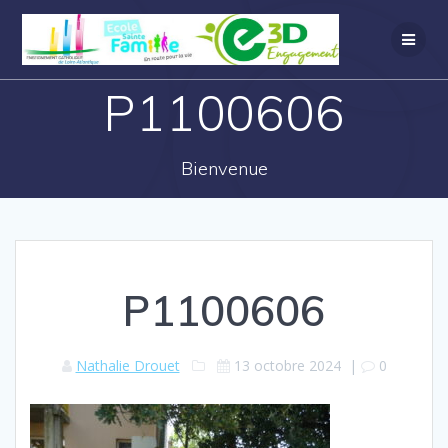
P1100606
Bienvenue
P1100606
Nathalie Drouet
13 octobre 2024
|
0