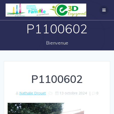
P1100602
Bienvenue
P1100602
Nathalie Drouet
13 octobre 2024
|
0