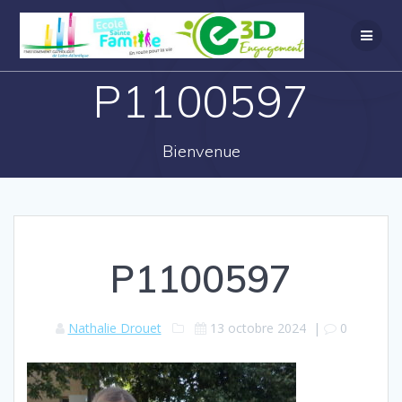
P1100597
Bienvenue
P1100597
Nathalie Drouet
13 octobre 2024
|
0