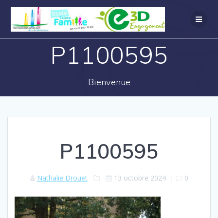
P1100595
Bienvenue
P1100595
Nathalie Drouet
13 octobre 2024
|
0