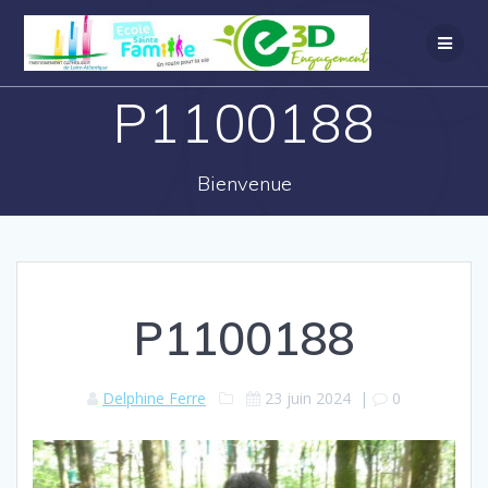
P1100188
Bienvenue
P1100188
Delphine Ferre
23 juin 2024
|
0