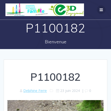
P1100182
Bienvenue
P1100182
Delphine Ferre
23 juin 2024
|
0