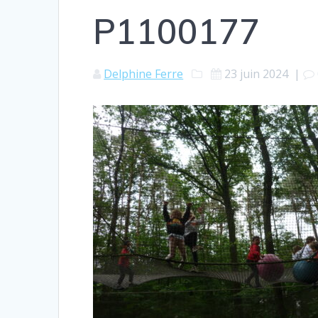
P1100177
Delphine Ferre
23 juin 2024
|