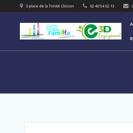
3 place de la Trinité Clisson
02 40 54 02 13
A
B