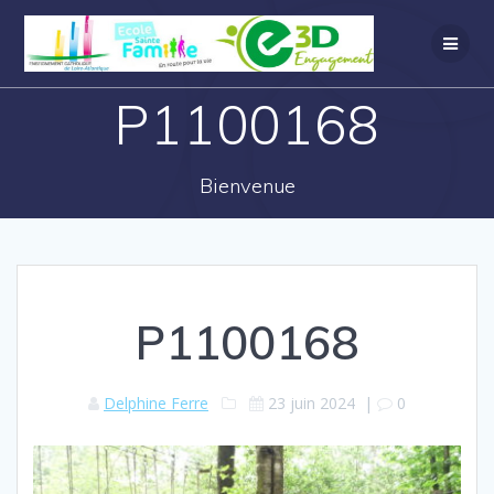
P1100168
Bienvenue
P1100168
Delphine Ferre
23 juin 2024
|
0