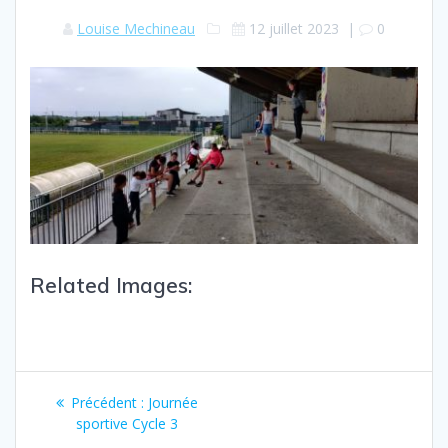
Louise Mechineau
12 juillet 2023
|
0
Related Images:
Précédent :
Journée
sportive Cycle 3