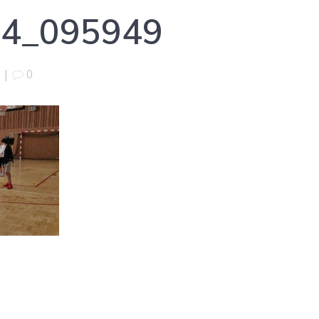
4_095949
|
0