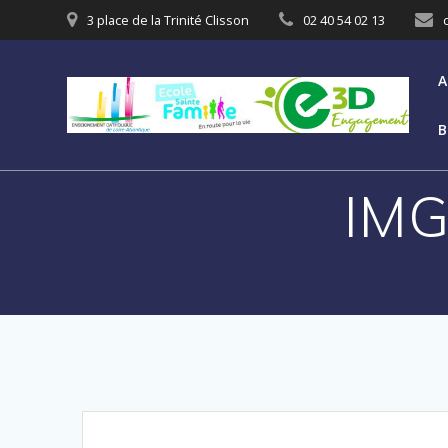
3 place de la Trinité Clisson
02 40 54 02 13
A
B
IMG