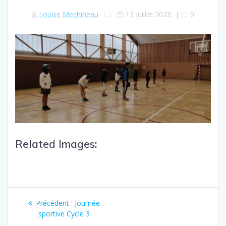
Louise Mechineau
12 juillet 2023
|
0
Related Images:
Précédent :
Journée
sportive Cycle 3