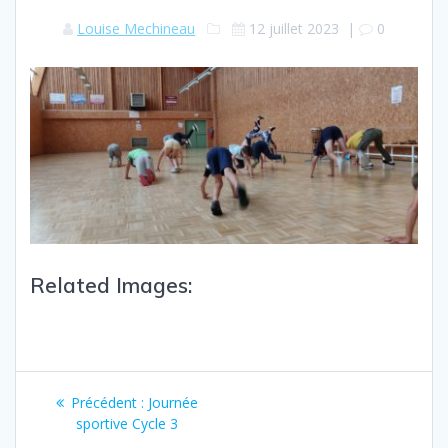
Louise Mechineau
12 juillet 2023
|
0
Related Images:
Précédent :
Journée
sportive Cycle 3