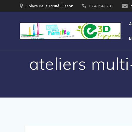
3 place de la Trinité Clisson
02 40 54 02 13
A
B
ateliers mult