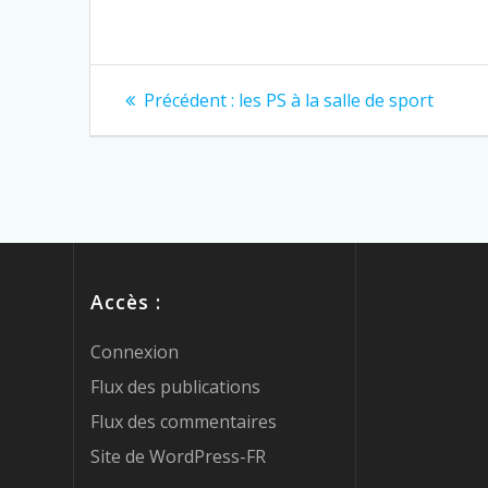
Précédent :
les PS à la salle de sport
Accès :
Connexion
Flux des publications
Flux des commentaires
Site de WordPress-FR