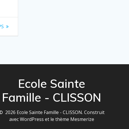
PS
Ecole Sainte
Famille - CLISSON
© 2026 Ecole Sainte Famille - CLISSON. Construit
avec WordPress et le
thème Mesmerize