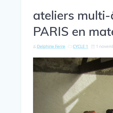
ateliers multi
PARIS en mate
Delphine Ferre
CYCLE 1
1 novem