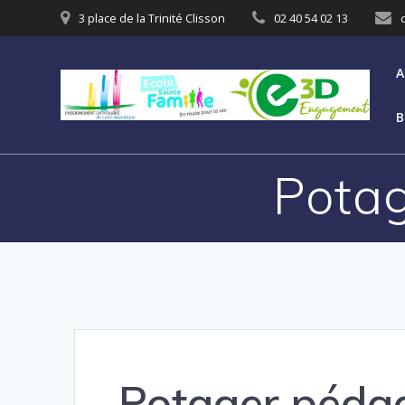
3 place de la Trinité Clisson
02 40 54 02 13
A
B
Pota
Potager péda