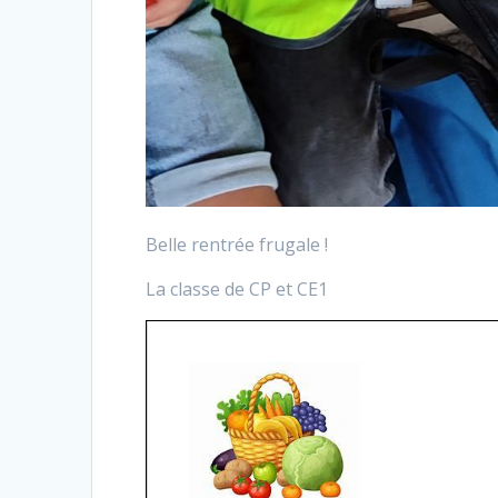
Belle rentrée frugale !
La classe de CP et CE1