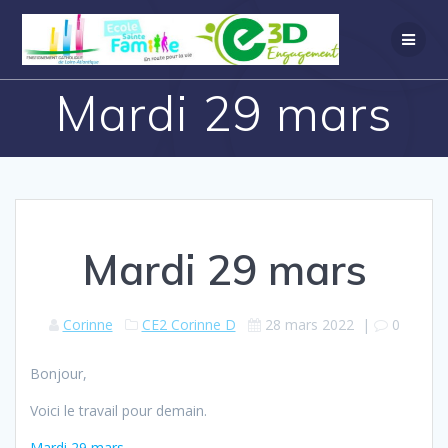
Mardi 29 mars
Mardi 29 mars
Corinne
CE2 Corinne D
28 mars 2022
|
0
Bonjour,
Voici le travail pour demain.
Mardi 29 mars