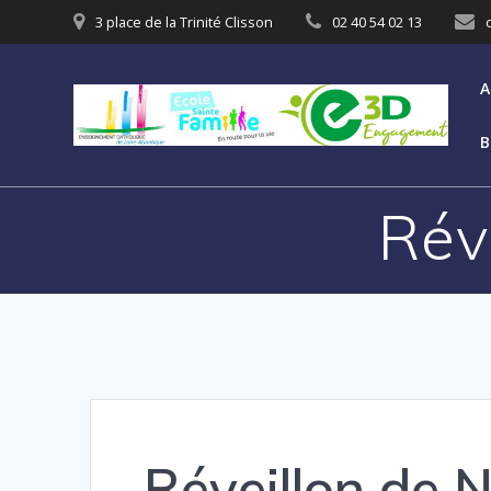
3 place de la Trinité Clisson
02 40 54 02 13
A
B
Rév
Réveillon de 