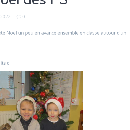
 2022
|
0
fêté Noël un peu en avance ensemble en classe autour d’un
its d