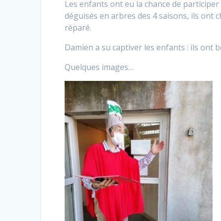
Les enfants ont eu la chance de participer e
déguisés en arbres des 4 saisons, ils ont 
réparé.
Damien a su captiver les enfants : ils ont 
Quelques images…