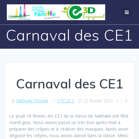
Carnaval des CE1
Carnaval des CE1
Nathalie Drouet
CYCLE 2
22 février 2021
|
0
Le jeudi 18 février, les CE1 de la classe de Nathalie ont fêté
mardi gras. Nous avons passé un très bon après-midi à
préparer des crêpes et à réaliser des masques. Après avoir
dégusté les crêpes, nous avons dansé dans la classe. Merci