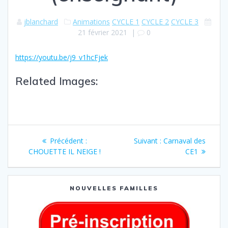
jblanchard
Animations
CYCLE 1
CYCLE 2
CYCLE 3
21 février 2021
|
0
https://youtu.be/j9_v1hcFjek
Related Images:
Précédent :
Suivant :
Carnaval des
CHOUETTE IL NEIGE !
CE1
NOUVELLES FAMILLES