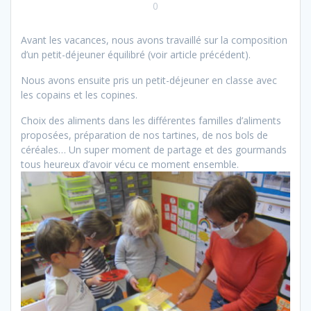
0
Avant les vacances, nous avons travaillé sur la composition
d’un petit-déjeuner équilibré (voir article précédent).
Nous avons ensuite pris un petit-déjeuner en classe avec
les copains et les copines.
Choix des aliments dans les différentes familles d’aliments
proposées, préparation de nos tartines, de nos bols de
céréales… Un super moment de partage et des gourmands
tous heureux d’avoir vécu ce moment ensemble.