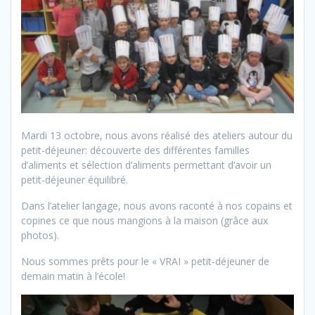
Mardi 13 octobre, nous avons réalisé des ateliers autour du
petit-déjeuner: découverte des différentes familles
d’aliments et sélection d’aliments permettant d’avoir un
petit-déjeuner équilibré.
Dans l’atelier langage, nous avons raconté à nos copains et
copines ce que nous mangions à la maison (grâce aux
photos).
Nous sommes prêts pour le « VRAI » petit-déjeuner de
demain matin à l’école!