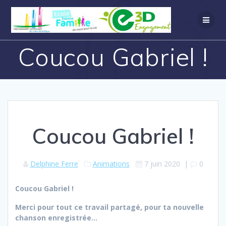
Coucou Gabriel !
Coucou Gabriel !
Delphine Ferre
Animations
7 juin 2020
|
0
Coucou Gabriel !
Merci pour tout ce travail partagé, pour ta nouvelle
chanson enregistrée…