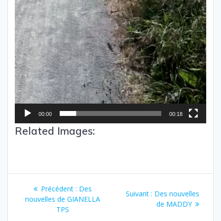
00:00
00:18
Related Images:
Précédent :
Des
Suivant :
Des nouvelles
nouvelles de GIANELLA
de MADDY
TPS