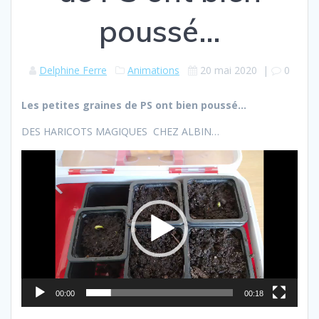
poussé…
Delphine Ferre
Animations
20 mai 2020
|
0
Les petites graines de PS ont bien poussé…
DES HARICOTS MAGIQUES CHEZ ALBIN…
Lecteur
vidéo
00:00
00:18