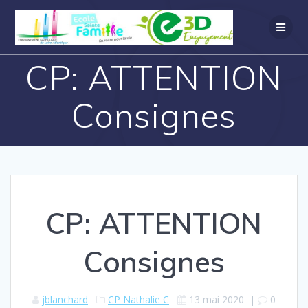
CP: ATTENTION
Consignes
CP: ATTENTION
Consignes
jblanchard
CP Nathalie C
13 mai 2020
|
0