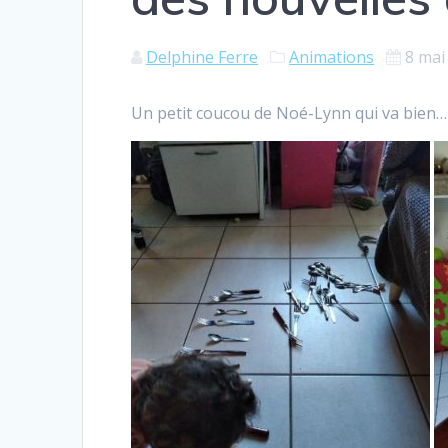
Delphine Ferre
Animations
8 mai
Un petit coucou de Noé-Lynn qui va bien…