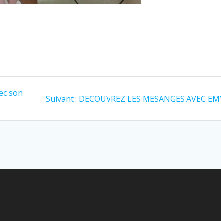
vec son
Suivant :
DECOUVREZ LES MESANGES AVEC EMY