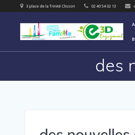
3 place de la Trinité Clisson
02 40 54 02 13
A
B
des 
des nouvelles