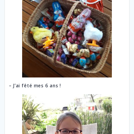
– J’ai fêté mes 6 ans !