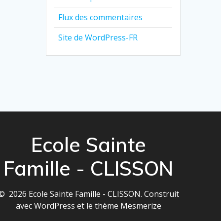
Flux des commentaires
Site de WordPress-FR
Ecole Sainte
Famille - CLISSON
© 2026 Ecole Sainte Famille - CLISSON. Construit
avec WordPress et le
thème Mesmerize