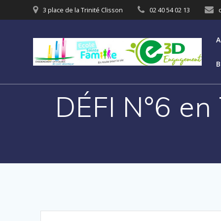
3 place de la Trinité Clisson
02 40 54 02 13
A
B
DÉFI N°6 en