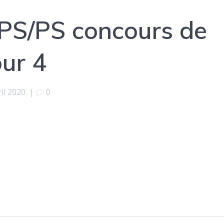
PS/PS concours de
ur 4
ril 2020
|
0