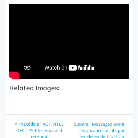
Related Images:
Précédent :
ACTIVITES
Suivant :
Messages avant
DES TPS PS semaine 4
les vacances écrits par
retour 4
les élèves de PS-MS