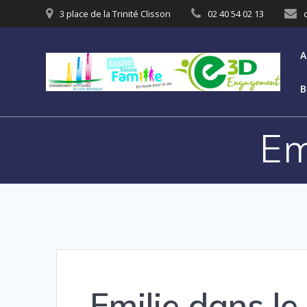
3 place de la Trinité Clisson
02 40 54 02 13
A
B
Em
Emilie dans le