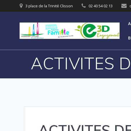
3 place de la Trinité Clisson
02 40 54 02 13
A
B
ACTIVITES D
ACTIVITES DE