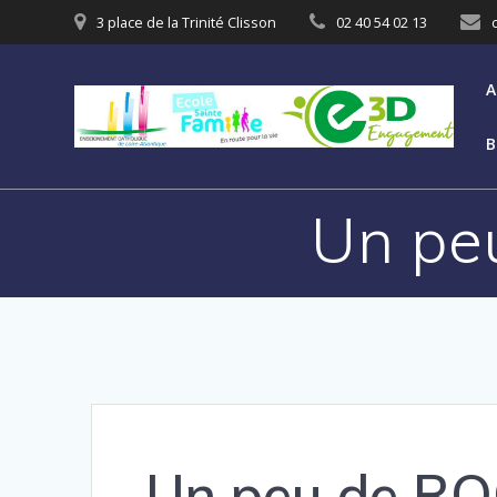
3 place de la Trinité Clisson
02 40 54 02 13
A
B
Un pe
Un peu de R