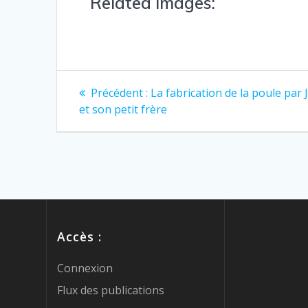
Related Images:
Précédent :
La fabrication de la poule par
et son petit frère
Accès :
Connexion
Flux des publications