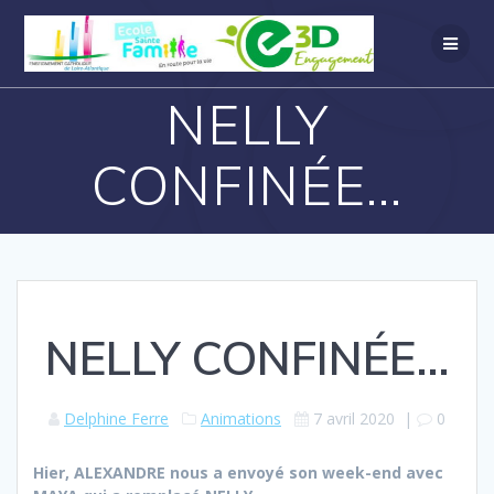
NELLY
CONFINÉE…
NELLY CONFINÉE…
Delphine Ferre
Animations
7 avril 2020
|
0
Hier, ALEXANDRE nous a envoyé son week-end avec