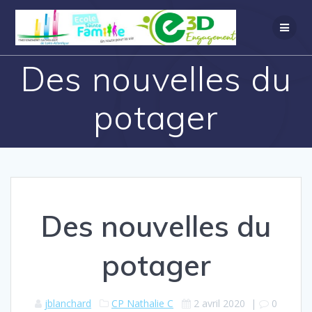
Des nouvelles du
potager
Des nouvelles du
potager
jblanchard
CP Nathalie C
2 avril 2020
|
0