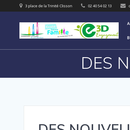
3 place de la Trinité Clisson
02 40 54 02 13
A
B
DES 
DES NOUVEL