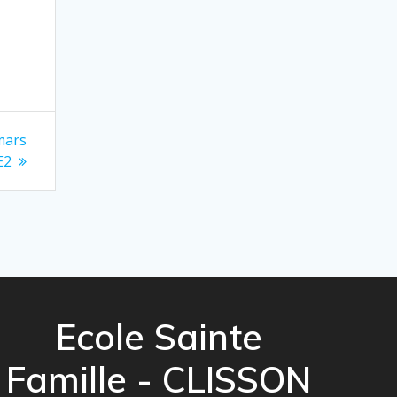
 mars
E2
Ecole Sainte
Famille - CLISSON