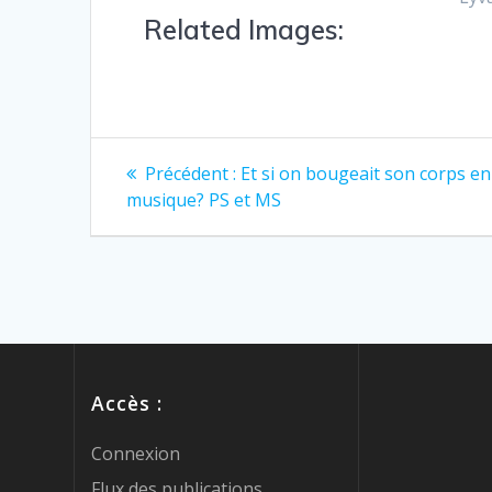
Related Images:
Précédent :
Et si on bougeait son corps en
musique? PS et MS
Accès :
Connexion
Flux des publications