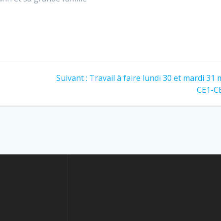
Suivant :
Travail à faire lundi 30 et mardi 31
CE1-C