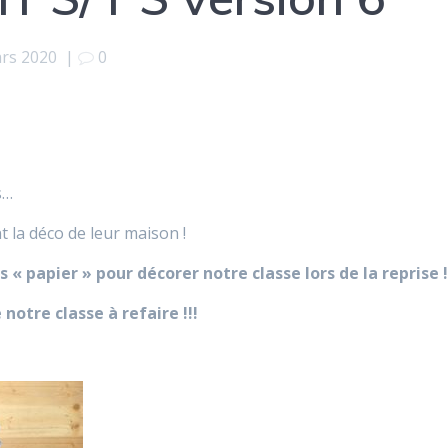
rs 2020
|
0
s…
nt la déco de leur maison !
s « papier » pour décorer notre classe lors de la reprise 
notre classe à refaire !!!