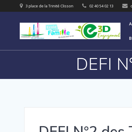
3 place de la Trinité Clisson
02 40 54 02 13
A
B
DEFI N
DEFI N°2 des 