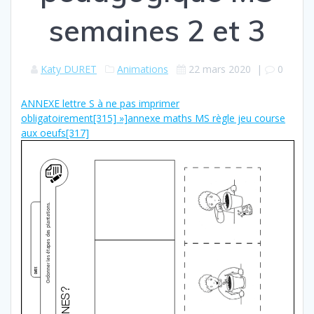
semaines 2 et 3
Katy DURET
Animations
22 mars 2020
|
0
ANNEXE lettre S à ne pas imprimer
obligatoirement[315]
»]annexe maths MS règle jeu course
aux oeufs[317]