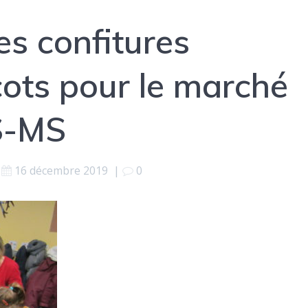
es confitures
icots pour le marché
S-MS
16 décembre 2019
|
0