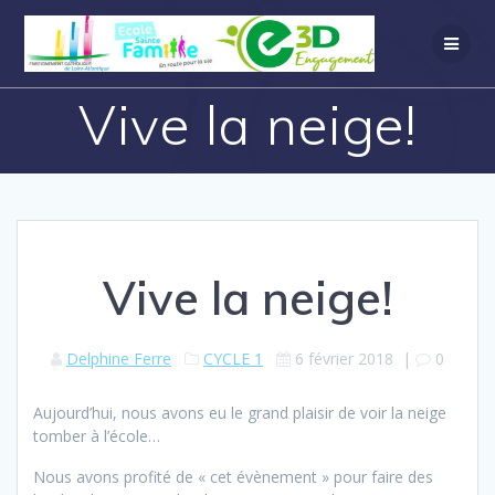
Vive la neige!
Vive la neige!
Delphine Ferre
CYCLE 1
6 février 2018
|
0
Aujourd’hui, nous avons eu le grand plaisir de voir la neige
tomber à l’école…
Nous avons profité de « cet évènement » pour faire des