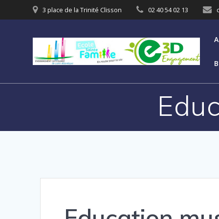
3 place de la Trinité Clisson
02 40 54 02 13
A
B
Educ
Education mu