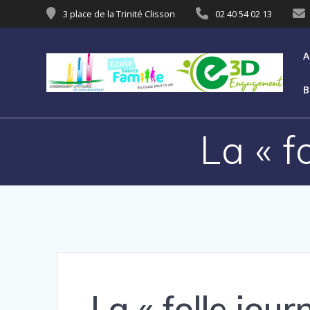
3 place de la Trinité Clisson
02 40 54 02 13
A
B
La « f
La « folle jour