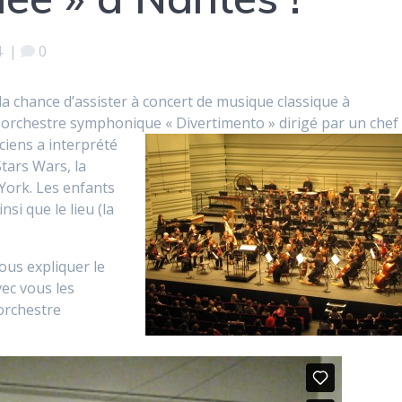
4
|
0
la chance d’assister à concert de musique classique à
n orchestre symphonique « Divertimento » dirigé par un chef
iens a interprété
tars Wars, la
ork. Les enfants
si que le lieu (la
ous expliquer le
vec vous les
orchestre