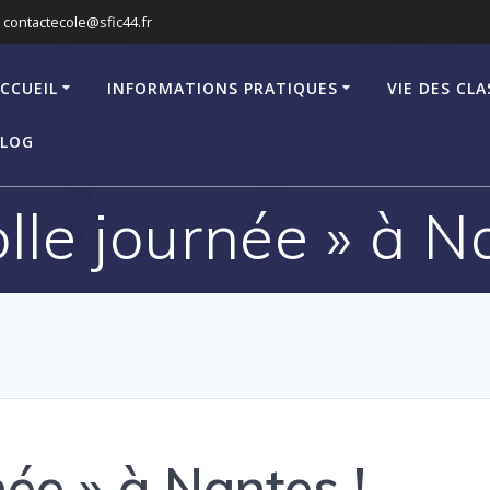
contactecole@sfic44.fr
CCUEIL
INFORMATIONS PRATIQUES
VIE DES CLA
LOG
olle journée » à N
née » à Nantes !