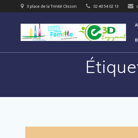
3 place de la Trinité Clisson
02 40 54 02 13
A
B
Étique