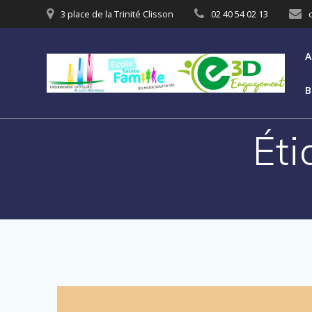
3 place de la Trinité Clisson
02 40 54 02 13
A
B
Éti